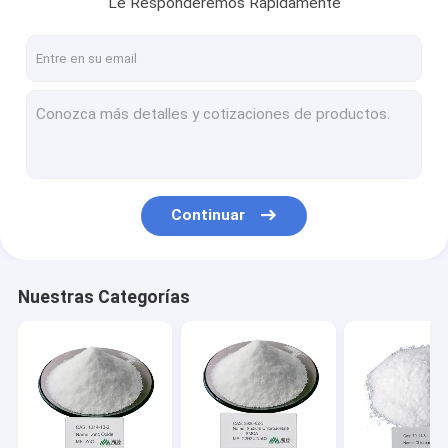
Le Responderemos Rápidamente
Sobre nosotros
Viaje de la fábrica
Control de calidad
Éntrenos en contacto con
Noticias
Continuar
intermedios químicos
Nuestras Categorías
intermedios orgánicos
intermedios del pesticida
Nicotina e intermedios piretroides