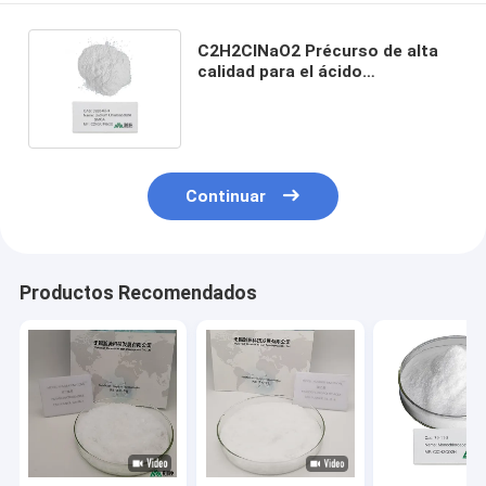
C2H2ClNaO2 Précurso de alta
calidad para el ácido
tioglícolico Cianoacetato ácido
malónico
Continuar
Productos Recomendados