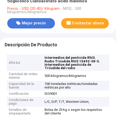
tioglícolico Cianoacetato ácido malónico
Precio：USD (20-40)/ Kilogram
MOQ：500
kilogramos/kilogramos
Mejor precio
Contactar ahora
Descripción De Producto
,
Intermedios del pesticida RhI3
,
Rodio Triiodide RhI3 15492-38-3
Alta luz
Intermedios del pesticida de
Triiodide del rodio
Cantidad de orden
500 kilogramos/kilogramos
mínima
Capacidad de la
100 toneladas métricas/toneladas
fuente
métricas por año
Certificación
ISO9001
Condiciones de
L/C, D/P, T/T, Western Union,
pago
Detalles de
Bolsa de 25 kg o según los requisitos
empaquetado
del cliente