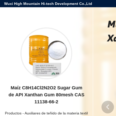
Wuxi High Mountain Hi-tech Development Co.,Ltd
M
X
Maíz C8H14Cl2N2O2 Sugar Gum
de API Xanthan Gum 80mesh CAS
11138-66-2
Productos
-
Auxiliares de teñido de la materia textil