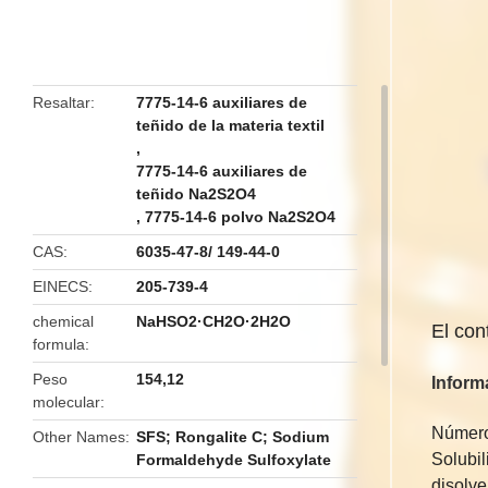
butto
Resaltar
7775-14-6 auxiliares de
teñido de la materia textil
,
7775-14-6 auxiliares de
teñido Na2S2O4
,
7775-14-6 polvo Na2S2O4
CAS
6035-47-8/ 149-44-0
EINECS
205-739-4
chemical
NaHSO2·CH2O·2H2O
El con
formula
Peso
154,12
Inform
molecular
Númer
Other Names
SFS; Rongalite C; Sodium
Solubil
Formaldehyde Sulfoxylate
disolve