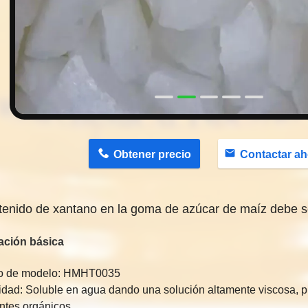
n
Obtener precio
Contactar ah
tenido de xantano en la goma de azúcar de maíz debe ser
ación básica
o de modelo: HMHT0035
idad: Soluble en agua dando una solución altamente viscosa, p
ntes orgánicos.