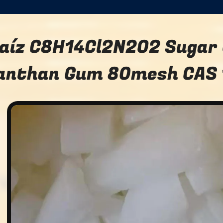
aíz C8H14Cl2N2O2 Sugar 
anthan Gum 80mesh CAS 