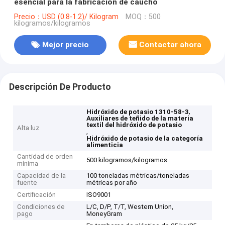
esencial para la fabricación de caucho
Precio：USD (0.8-1.2)/ Kilogram
MOQ：500
kilogramos/kilogramos
Mejor precio
Contactar ahora
Descripción De Producto
,
Hidróxido de potasio 1310-58-3
Auxiliares de teñido de la materia
textil del hidróxido de potasio
Alta luz
,
Hidróxido de potasio de la categoría
alimenticia
Cantidad de orden
500 kilogramos/kilogramos
mínima
Capacidad de la
100 toneladas métricas/toneladas
fuente
métricas por año
Certificación
ISO9001
Condiciones de
L/C, D/P, T/T, Western Union,
pago
MoneyGram