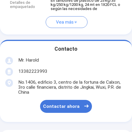
En tambores de plástico de 25 kg/35
Detalles de
kg/250 kg/1200 kg, 24 mt en 1X20 FCL o
empaquetado
según las necesidades de
Vea más
Contacto
Mr. Harold
13382223993
No.1406, edificio 3, centro de la fortuna de Calxon,
3ro calle financiera, distrito de Jingkai, Wuxi, P.R. de
China
Contactar ahora