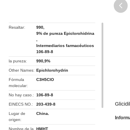
butto
Resaltar
990
,
9% de pureza Epiclorohidrina
,
Intermediarios farmacéuticos
106-89-8
la pureza
990,9%
Other Names
Epichlorohydrin
Fórmula
C3H5ClO
molecular
No hay caso.
106-89-8
Glicid
EINECS NO.
203-439-8
Lugar de
China.
Inform
origen
Nombre de la
HMHT