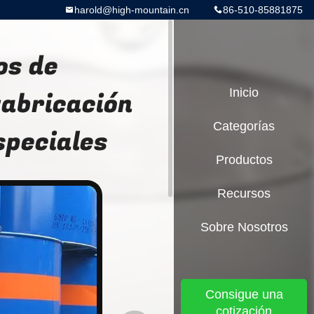
harold@high-mountain.cn
86-510-85881875
os de
 fabricación
Inicio
Categorías
speciales
Productos
Recursos
Sobre Nosotros
Consigue una
cotización