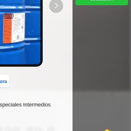
button
ora
especiales Intermedios