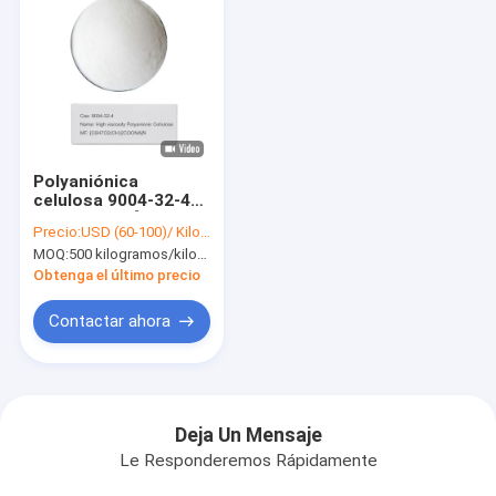
Polyaniónica
celulosa 9004-32-4
PAC PAC-LV [C6H7O2
Precio:
USD (60-100)/ Kilogram
((OH) 2COONA]N
MOQ:
500 kilogramos/kilogramos
Derivados de
celulosa solubles en
Obtenga el último precio
agua
Contactar ahora
Deja Un Mensaje
Le Responderemos Rápidamente