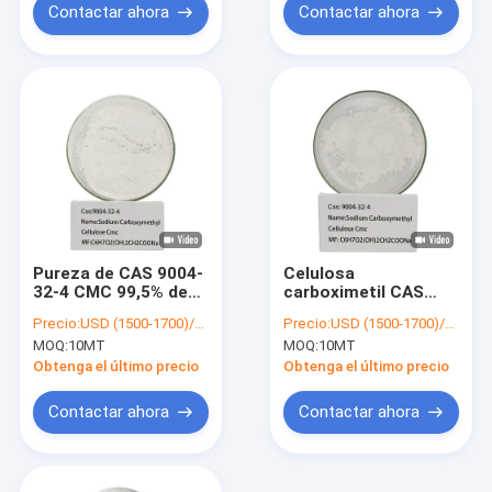
Contactar ahora
Contactar ahora
Pureza de CAS 9004-
Celulosa
32-4 CMC 99,5% de
carboximetil CAS
los aditivos
9004-32-4 de sodio
Precio:
USD (1500-1700)/MT
Precio:
USD (1500-1700)/MT
alimenticios de la
de HMHT para el
MOQ:
10MT
MOQ:
10MT
celulosa carboximetil
espesante
de sodio
Obtenga el último precio
Obtenga el último precio
Contactar ahora
Contactar ahora