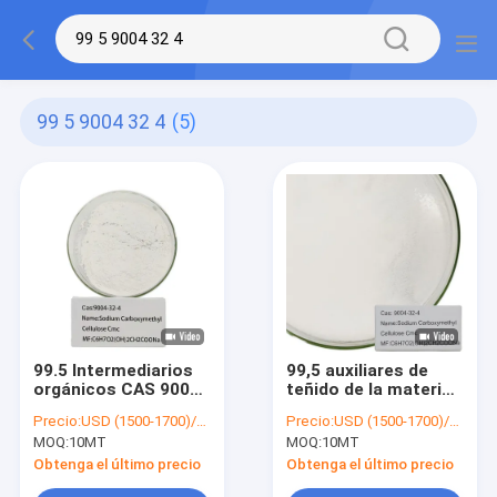
99 5 9004 32 4
(5)
99.5 Intermediarios
99,5 auxiliares de
orgánicos CAS 9004-
teñido de la materia
32-4 Cmc
textil, celulosa
Precio:
USD (1500-1700)/MT
Precio:
USD (1500-1700)/MT
Carboximetilcelulosa
carboximetil de
MOQ:
10MT
MOQ:
10MT
de sodio
9004-32-4 Cmc
Obtenga el último precio
Obtenga el último precio