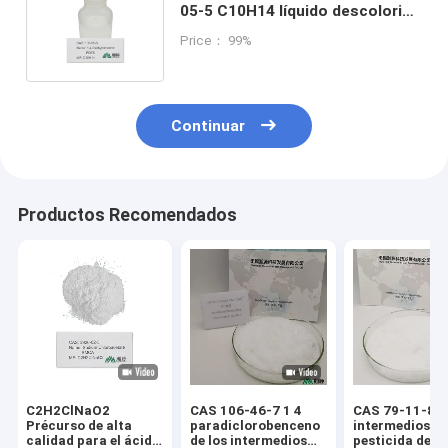
05-5 C10H14 líquido descolorido
claro de PDEB P-Diethylbenzene
Price： 99%
Continuar
Productos Recomendados
C2H2ClNaO2
CAS 106-46-7 1 4
CAS 79-11-8 c
Précurso de alta
paradiclorobenceno
intermedios de
calidad para el ácido
de los intermedios
pesticida del 