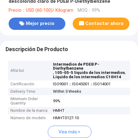
descolorido claro de PDEB P-Diethylbenzene
Precio：USD (60-100)/ Kilogram
MOQ：99%
Mejor precio
Contactar ahora
Descripción De Producto
Intermedios de PDEB P-
Diethylbenzene
Alta luz
,
,
105-05-5 líquido de los intermedios
Líquido de los intermedios C10H14
Certificación
ISO9001；ISO45001；ISO14001
Delivery Time
Within 3 Weeks
Minimum Order
99%
Quantity
Nombre de la marca
HMHT
Número de modelo
HMHT0127-10
Vea más