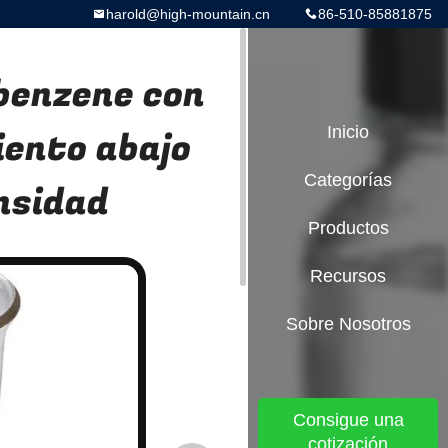
harold@high-mountain.cn
86-510-85881875
lbenzene con
ento abajo
Inicio
Categorías
nsidad
Productos
Recursos
Sobre Nosotros
Consigue una
cotización