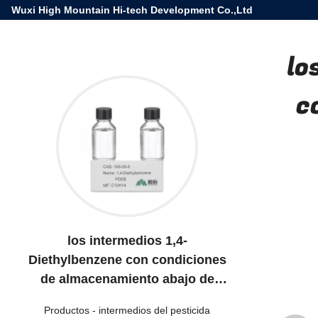
Wuxi High Mountain Hi-tech Development Co.,Ltd
lo
c
los intermedios 1,4-
Diethylbenzene con condiciones
de almacenamiento abajo de
+30°C vaporizan densidad
Productos
-
intermedios del pesticida