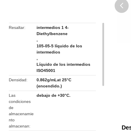
butto
Resaltar
intermedios 1 4-
Diethylbenzene
,
105-05-5 líquido de los
intermedios
,
Líquido de los intermedios
ISO45001
Densidad
0.862g/mLat 25°C
(encendido.)
Las
debajo de +30°C.
condiciones
de
almacenamie
nto
almacenan
Des