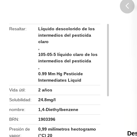
butto
Resaltar
Líquido descolorido de los
intermedios del pesticida
claro
,
105-05-5 líquido claro de los
intermedios del pesticida
,
0.99 Mm Hg Pesticide
Intermediates Liquid
Vida útil
2 años
Solubilidad
24.8mg/l
nombre
1,4-Diethylbenzene
BRN
1903396
Presión de
0,99 milímetros hectogramo
Des
vapor
(°C) 20