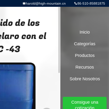
harold@high-mountain.cn
86-510-85881875
ido de los
laro con el
Inicio
Categorías
C -43
Productos
Recursos
Sobre Nosotros
Consigue una
cotización