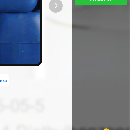
button
ora